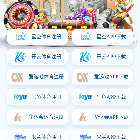
关于我们
火狐官网 是面向全球体育爱好者的综合服务平台，致力于打造一
个集数据服务、赛事直播与移动体验于一体的专业生态系统。团
队成员拥有丰富的行业背景，平台以稳定性与高可用性著称，持
续为用户提供高质量内容与技术保障。
平台安全稳定
架构采用多节点部署与智能容错机制，全面提升火狐官
网的访问速度与数据完整性，支持多设备并发操作。
全球化运营体系
支持多语言界面及本地支付系统，服务覆盖东南亚、欧
美等区域，打造更贴近用户需求的本地化体验。
7x24小时服务支持