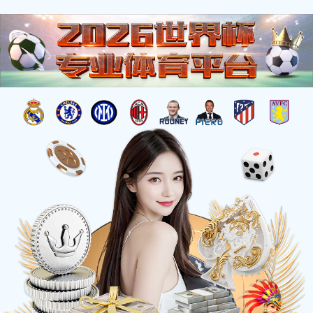
注册入口
全天更新 ·
火狐官网
赛事
实时同步
无论您身在何处，
火狐官网APP
为您带来高速、高
清、稳定的观赛体验。
下载客户端
网页端访问